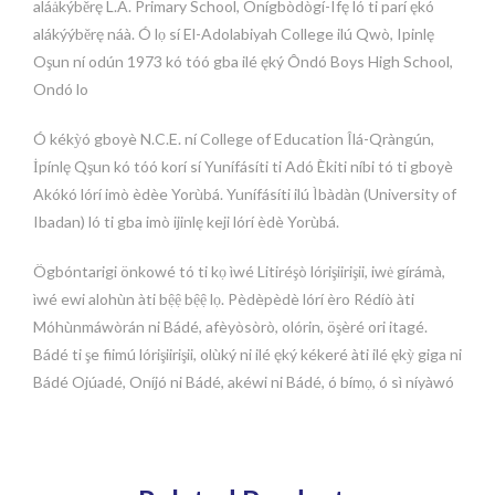
aláȧkýběrę L.A. Primary School, Onígbòdògí-Ifę ló ti parí ękó
alákýýběrę náà. Ó lọ sí El-Adolabiyah College ilú Qwò, Ipinlę
Oşun ní odún 1973 kó tóó gba ilé ęký Ôndó Boys High School,
Ondó lo
Ó kékỳó gboyè N.C.E. ní College of Education Îlá-Qràngún,
İpínlę Qşun kó tóó korí sí Yunífásíti ti Adó Èkiti níbi tó ti gboyè
Akókó lórí imò èdèe Yorùbá. Yunífásíti ilú Ìbàdàn (University of
Ibadan) ló ti gba imò ijinlę keji lórí èdè Yorùbá.
Ögbóntarigi önkowé tó ti kọ ìwé Litiréşò lórişiirişii, iwė gírámà,
ìwé ewi alohùn àti bệệ bệệ lọ. Pèdèpèdè lórí èro Rédíò àti
Móhùnmáwòrán ni Bádé, afèyòsòrò, olórin, öşèré ori itagé.
Bádé ti şe fiimú lórişiirişii, olùký ni ilé ęký kékeré àti ilé ękỳ giga ni
Bádé Ojúadé, Oníjó ni Bádé, akéwi ni Bádé, ó bímọ, ó sì níyàwó