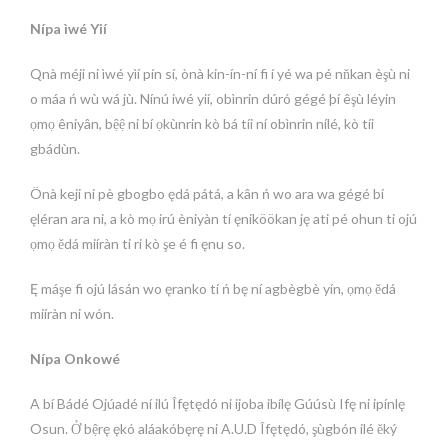
Nípa ìwé Yií
Qnà méji ni ìwé yìí pín sí, ònà kin-ín-ní fi í yé wa pé nňkan èşù ni
o máa ń wù wá jù. Nínú iwé yií, obìnrin dúró gégé þí êşù léyin
ọmọ êniyân, bệệ ni bí ọkùnrin kò bá tíi ní obìnrin nílé, kò tíi
gbádùn.
Önà keji ni pè gbogbo ędá pátá, a kân ń wo ara wa gégé bí
ęléran ara ni, a kò mọ irú èniyàn tí ęniköökan ję ati pé ohun ti ojú
ọmọ ědá miíràn ti ri kò şe é fi ęnu so.
Ę máşe fi ojú lásán wo ęranko tí ń bę ní agbègbè yín, ọmọ ědá
miíràn ni wón.
Nípa Onkowé
A bí Bádé Ojúadé ní ilú Îfętędó ni ijoba ibílę Gúúsù Ifę ni ipínlę
Osun. Ở bệrę ękó aláakóbęrę ni A.U.D Îfętędó, şùgbón ilé ěký