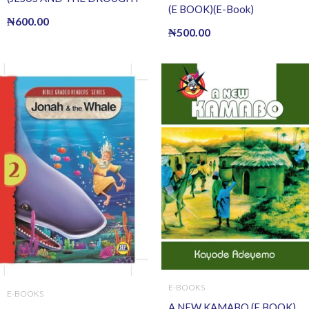
(E BOOK)(E-Book)
OF FISH) (E BOOK)(E-Book)
₦
600.00
₦
500.00
E-BOOKS
E-BOOKS
A NEW KAMABO (E BOOK)