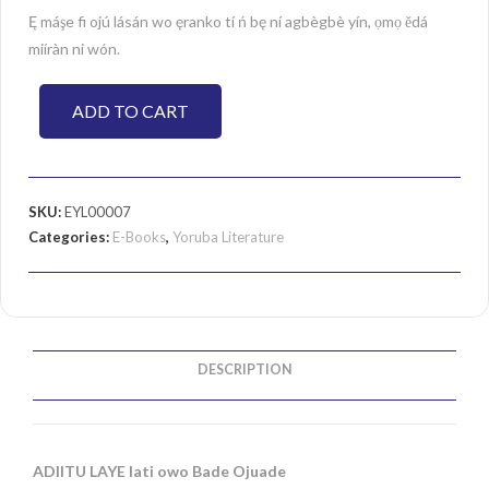
Ę máşe fi ojú lásán wo ęranko tí ń bę ní agbègbè yín, ọmọ ědá
miíràn ni wón.
ADD TO CART
SKU:
EYL00007
Categories:
E-Books
,
Yoruba Literature
DESCRIPTION
ADIITU LAYE lati owo Bade Ojuade