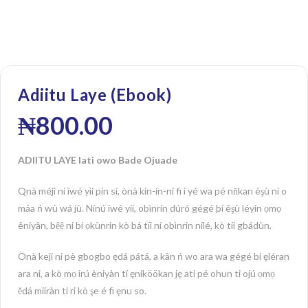
Adiitu Laye (Ebook)
₦
800.00
ADIITU LAYE lati owo Bade Ojuade
Qnà méji ni ìwé yìí pín sí, ònà kin-ín-ní fi í yé wa pé nňkan èşù ni o
máa ń wù wá jù. Nínú iwé yií, obìnrin dúró gégé þí êşù léyin ọmọ
êniyân, bệệ ni bí ọkùnrin kò bá tíi ní obìnrin nílé, kò tíi gbádùn.
Önà keji ni pè gbogbo ędá pátá, a kân ń wo ara wa gégé bí ęléran
ara ni, a kò mọ irú èniyàn tí ęniköökan ję ati pé ohun ti ojú ọmọ
ědá miíràn ti ri kò şe é fi ęnu so.