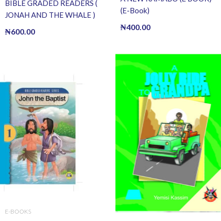
BIBLE GRADED READERS (
(E-Book)
JONAH AND THE WHALE )
(E BOOK)(E-Book)
₦
400.00
₦
600.00
E-BOOKS